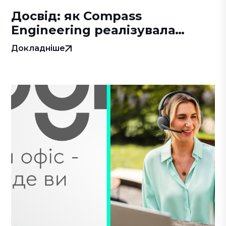
Досвід: як Compass
Engineering реалізувала
комплексний проєкт нового
Докладніше
бізнес-центру на Подолі за 16
місяців