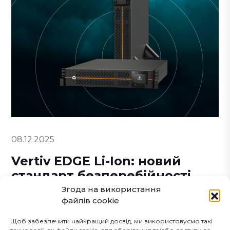
08.12.2025
Vertiv EDGE Li-Ion: новий
стандарт безперебійності
для сучасного бізнесу
Згода на використання
Докладніше
файлів cookie
Щоб забезпечити найкращий досвід, ми використовуємо такі