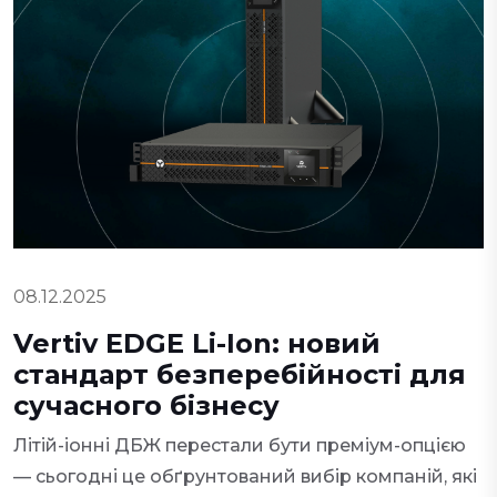
08.12.2025
Vertiv EDGE Li-Ion: новий
стандарт безперебійності для
сучасного бізнесу
Літій-іонні ДБЖ перестали бути преміум-опцією
— сьогодні це обґрунтований вибір компаній, які