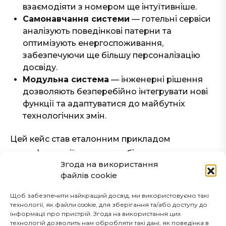
взаємодіяти з номером ще інтуїтивніше.
Самонавчання системи
— готельні сервіси
аналізують поведінкові патерни та
оптимізують енергоспоживання,
забезпечуючи ще більшу персоналізацію
досвіду.
Модульна система
— інженерні рішення
дозволяють безперебійно інтегрувати нові
функції та адаптуватися до майбутніх
технологічних змін.
Цей кейс став еталонним прикладом
трансформації готельного бізнесу завдяки
Згода на використання
інтелектуальним технологіям та адаптивній
файлів cookie
інженерії, що підвищує ефективність
без
компромісів у комфорті
.
Щоб забезпечити найкращий досвід, ми використовуємо такі
технології, як файли cookie, для зберігання та/або доступу до
інформації про пристрій. Згода на використання цих
технологій дозволить нам обробляти такі дані, як поведінка в