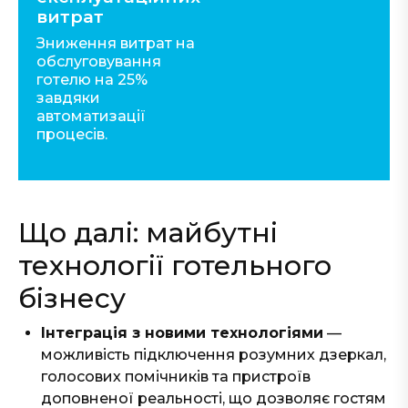
витрат
Зниження витрат на
обслуговування
готелю на 25%
завдяки
автоматизації
процесів.
Що далі: майбутні
технології готельного
бізнесу
Інтеграція з новими технологіями
—
можливість підключення розумних дзеркал,
голосових помічників та пристроїв
доповненої реальності, що дозволяє гостям