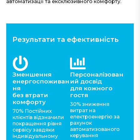
автоматизації та ексклюзивного комфорту.
Результати та ефективність
Зменшення
Персоналізован
енергоспоживан
ий досвід
ня
для кожного
без втрати
гостя
комфорту
30% зниження
витрат на
70% Постійних
електроенергію за
клієнтів відзначили
рахунок
покращення рівня
автоматизованого
сервісу завдяки
керування
індивідуальному