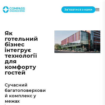
Зв'язатися з нами
Як
готельний
бізнес
інтегрує
технології
для
комфорту
гостей
Сучасний
багатоповерхови
й комплекс у
межах