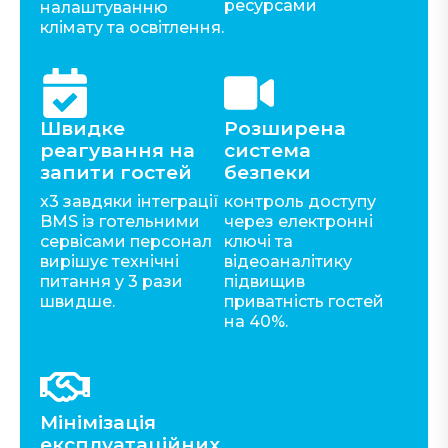
ресурсами
налаштуванню
клімату та освітлення.
Швидке
Розширена
реагування на
система
запити гостей
безпеки
x3 завдяки інтеграції
контроль доступу
BMS із готельними
через електронні
сервісами персонал
ключі та
вирішує технічні
відеоаналітику
питання у 3 рази
підвищив
швидше.
приватність гостей
на 40%.
Мінімізація
експлуатаційних