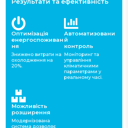
Результати та ефективність
Оптимізація
Автоматизовани
енергоспоживан
й
ня
контроль
Знижено витрати на
Моніторинг та
охолодження на
управління
20%.
кліматичними
параметрами у
реальному часі.
Можливість
розширення
Модернізована
система дозволяє