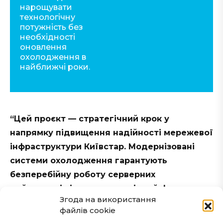
нарощувати
технологічну
потужність без
необхідності
оновлення
охолодження в
найближчі роки.
“Цей проєкт — стратегічний крок у
напрямку підвищення надійності мережевої
інфраструктури Київстар. Модернізовані
системи охолодження гарантують
безперебійну роботу серверних
майданчиків і створюють міцний фундамент
Згода на використання
для впровадження новітніх технологій.”
файлів cookie
– Бережна Олександра, керівник відділу