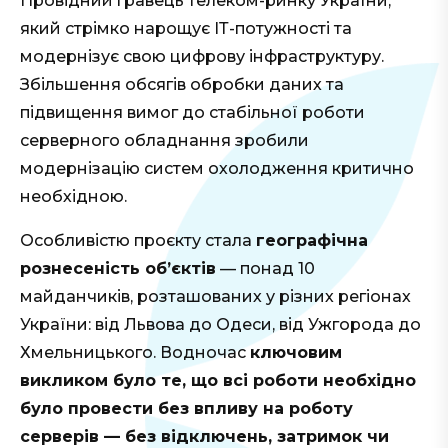
Провідний гравець телеком-ринку України,
який стрімко нарощує ІТ-потужності та
модернізує свою цифрову інфраструктуру.
Збільшення обсягів обробки даних та
підвищення вимог до стабільної роботи
серверного обладнання зробили
модернізацію систем охолодження критично
необхідною.
Особливістю проєкту стала
географічна
рознесеність об’єктів
— понад 10
майданчиків, розташованих у різних регіонах
України: від Львова до Одеси, від Ужгорода до
Хмельницького. Водночас
ключовим
викликом було те, що всі роботи необхідно
було провести без впливу на роботу
серверів — без відключень, затримок чи